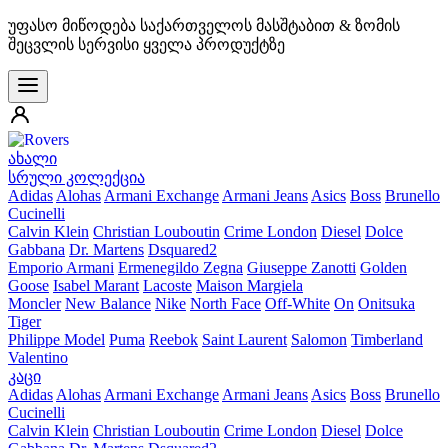
უფასო მიწოდება საქართველოს მასშტაბით & ზომის
შეცვლის სერვისი ყველა პროდუქტზე
ახალი
სრული კოლექცია
Adidas
Alohas
Armani Exchange
Armani Jeans
Asics
Boss
Brunello
Cucinelli
Calvin Klein
Christian Louboutin
Crime London
Diesel
Dolce
Gabbana
Dr. Martens
Dsquared2
Emporio Armani
Ermenegildo Zegna
Giuseppe Zanotti
Golden
Goose
Isabel Marant
Lacoste
Maison Margiela
Moncler
New Balance
Nike
North Face
Off-White
On
Onitsuka
Tiger
Philippe Model
Puma
Reebok
Saint Laurent
Salomon
Timberland
Valentino
კაცი
Adidas
Alohas
Armani Exchange
Armani Jeans
Asics
Boss
Brunello
Cucinelli
Calvin Klein
Christian Louboutin
Crime London
Diesel
Dolce