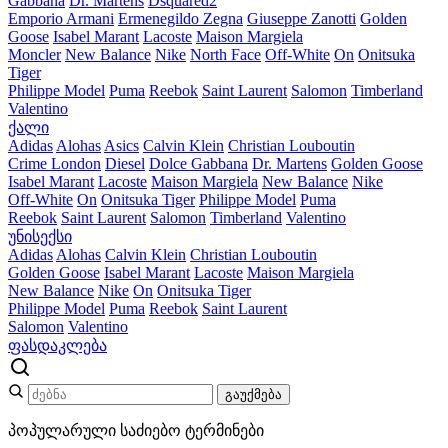
Gabbana
Dr. Martens
Dsquared2
Emporio Armani
Ermenegildo Zegna
Giuseppe Zanotti
Golden
Goose
Isabel Marant
Lacoste
Maison Margiela
Moncler
New Balance
Nike
North Face
Off-White
On
Onitsuka
Tiger
Philippe Model
Puma
Reebok
Saint Laurent
Salomon
Timberland
Valentino
ქალი
Adidas
Alohas
Asics
Calvin Klein
Christian Louboutin
Crime London
Diesel
Dolce Gabbana
Dr. Martens
Golden Goose
Isabel Marant
Lacoste
Maison Margiela
New Balance
Nike
Off-White
On
Onitsuka Tiger
Philippe Model
Puma
Reebok
Saint Laurent
Salomon
Timberland
Valentino
უნისექსი
Adidas
Alohas
Calvin Klein
Christian Louboutin
Golden Goose
Isabel Marant
Lacoste
Maison Margiela
New Balance
Nike
On
Onitsuka Tiger
Philippe Model
Puma
Reebok
Saint Laurent
Salomon
Valentino
ფასდაკლება
გაუქმება
პოპულარული საძიებო ტერმინები