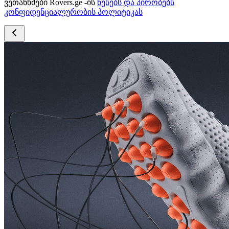
ვეთანხმები Rovers.ge -ის
წესებს და პირობებს
კონფიდენციალურობის პოლიტიკას