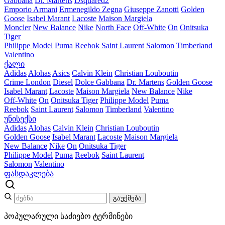
Gabbana
Dr. Martens
Dsquared2
Emporio Armani
Ermenegildo Zegna
Giuseppe Zanotti
Golden
Goose
Isabel Marant
Lacoste
Maison Margiela
Moncler
New Balance
Nike
North Face
Off-White
On
Onitsuka
Tiger
Philippe Model
Puma
Reebok
Saint Laurent
Salomon
Timberland
Valentino
ქალი
Adidas
Alohas
Asics
Calvin Klein
Christian Louboutin
Crime London
Diesel
Dolce Gabbana
Dr. Martens
Golden Goose
Isabel Marant
Lacoste
Maison Margiela
New Balance
Nike
Off-White
On
Onitsuka Tiger
Philippe Model
Puma
Reebok
Saint Laurent
Salomon
Timberland
Valentino
უნისექსი
Adidas
Alohas
Calvin Klein
Christian Louboutin
Golden Goose
Isabel Marant
Lacoste
Maison Margiela
New Balance
Nike
On
Onitsuka Tiger
Philippe Model
Puma
Reebok
Saint Laurent
Salomon
Valentino
ფასდაკლება
გაუქმება
პოპულარული საძიებო ტერმინები