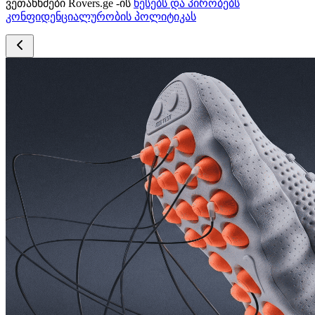
ვეთანხმები Rovers.ge -ის
წესებს და პირობებს
კონფიდენციალურობის პოლიტიკას