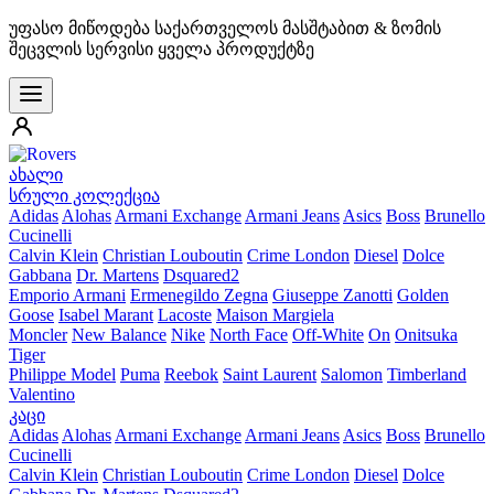
უფასო მიწოდება საქართველოს მასშტაბით & ზომის
შეცვლის სერვისი ყველა პროდუქტზე
ახალი
სრული კოლექცია
Adidas
Alohas
Armani Exchange
Armani Jeans
Asics
Boss
Brunello
Cucinelli
Calvin Klein
Christian Louboutin
Crime London
Diesel
Dolce
Gabbana
Dr. Martens
Dsquared2
Emporio Armani
Ermenegildo Zegna
Giuseppe Zanotti
Golden
Goose
Isabel Marant
Lacoste
Maison Margiela
Moncler
New Balance
Nike
North Face
Off-White
On
Onitsuka
Tiger
Philippe Model
Puma
Reebok
Saint Laurent
Salomon
Timberland
Valentino
კაცი
Adidas
Alohas
Armani Exchange
Armani Jeans
Asics
Boss
Brunello
Cucinelli
Calvin Klein
Christian Louboutin
Crime London
Diesel
Dolce