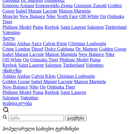
Gabbana
Dr. Martens
Dsquared2
Emporio Armani
Ermenegildo Zegna
Giuseppe Zanotti
Golden
Goose
Isabel Marant
Lacoste
Maison Margiela
Moncler
New Balance
Nike
North Face
Off-White
On
Onitsuka
Tiger
Philippe Model
Puma
Reebok
Saint Laurent
Salomon
Timberland
Valentino
ქალი
Adidas
Alohas
Asics
Calvin Klein
Christian Louboutin
Crime London
Diesel
Dolce Gabbana
Dr. Martens
Golden Goose
Isabel Marant
Lacoste
Maison Margiela
New Balance
Nike
Off-White
On
Onitsuka Tiger
Philippe Model
Puma
Reebok
Saint Laurent
Salomon
Timberland
Valentino
უნისექსი
Adidas
Alohas
Calvin Klein
Christian Louboutin
Golden Goose
Isabel Marant
Lacoste
Maison Margiela
New Balance
Nike
On
Onitsuka Tiger
Philippe Model
Puma
Reebok
Saint Laurent
Salomon
Valentino
ფასდაკლება
გაუქმება
პოპულარული საძიებო ტერმინები