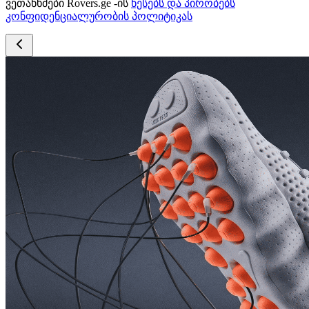
ვეთანხმები Rovers.ge -ის
წესებს და პირობებს
კონფიდენციალურობის პოლიტიკას