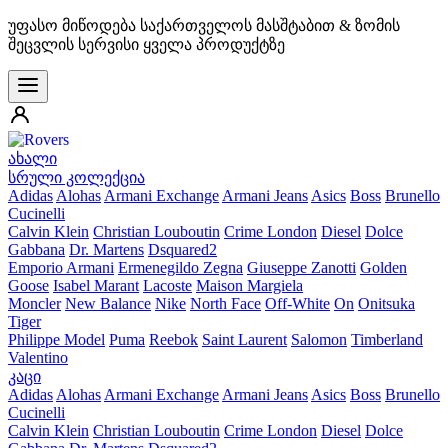
უფასო მიწოდება საქართველოს მასშტაბით & ზომის
შეცვლის სერვისი ყველა პროდუქტზე
ახალი
სრული კოლექცია
Adidas
Alohas
Armani Exchange
Armani Jeans
Asics
Boss
Brunello
Cucinelli
Calvin Klein
Christian Louboutin
Crime London
Diesel
Dolce
Gabbana
Dr. Martens
Dsquared2
Emporio Armani
Ermenegildo Zegna
Giuseppe Zanotti
Golden
Goose
Isabel Marant
Lacoste
Maison Margiela
Moncler
New Balance
Nike
North Face
Off-White
On
Onitsuka
Tiger
Philippe Model
Puma
Reebok
Saint Laurent
Salomon
Timberland
Valentino
კაცი
Adidas
Alohas
Armani Exchange
Armani Jeans
Asics
Boss
Brunello
Cucinelli
Calvin Klein
Christian Louboutin
Crime London
Diesel
Dolce