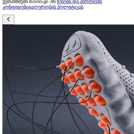
ვეთანხმები Rovers.ge -ის
წესებს და პირობებს
კონფიდენციალურობის პოლიტიკას