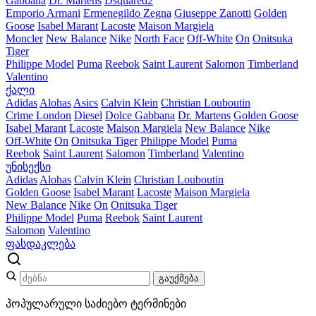
Gabbana
Dr. Martens
Dsquared2
Emporio Armani
Ermenegildo Zegna
Giuseppe Zanotti
Golden
Goose
Isabel Marant
Lacoste
Maison Margiela
Moncler
New Balance
Nike
North Face
Off-White
On
Onitsuka
Tiger
Philippe Model
Puma
Reebok
Saint Laurent
Salomon
Timberland
Valentino
ქალი
Adidas
Alohas
Asics
Calvin Klein
Christian Louboutin
Crime London
Diesel
Dolce Gabbana
Dr. Martens
Golden Goose
Isabel Marant
Lacoste
Maison Margiela
New Balance
Nike
Off-White
On
Onitsuka Tiger
Philippe Model
Puma
Reebok
Saint Laurent
Salomon
Timberland
Valentino
უნისექსი
Adidas
Alohas
Calvin Klein
Christian Louboutin
Golden Goose
Isabel Marant
Lacoste
Maison Margiela
New Balance
Nike
On
Onitsuka Tiger
Philippe Model
Puma
Reebok
Saint Laurent
Salomon
Valentino
ფასდაკლება
გაუქმება
პოპულარული საძიებო ტერმინები