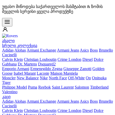
უფასო მიწოდება საქართველოს მასშტაბით & ზომის
შეცვლის სერვისი ყველა პროდუქტზე
ახალი
სრული კოლექცია
Adidas
Alohas
Armani Exchange
Armani Jeans
Asics
Boss
Brunello
Cucinelli
Calvin Klein
Christian Louboutin
Crime London
Diesel
Dolce
Gabbana
Dr. Martens
Dsquared2
Emporio Armani
Ermenegildo Zegna
Giuseppe Zanotti
Golden
Goose
Isabel Marant
Lacoste
Maison Margiela
Moncler
New Balance
Nike
North Face
Off-White
On
Onitsuka
Tiger
Philippe Model
Puma
Reebok
Saint Laurent
Salomon
Timberland
Valentino
კაცი
Adidas
Alohas
Armani Exchange
Armani Jeans
Asics
Boss
Brunello
Cucinelli
Calvin Klein
Christian Louboutin
Crime London
Diesel
Dolce