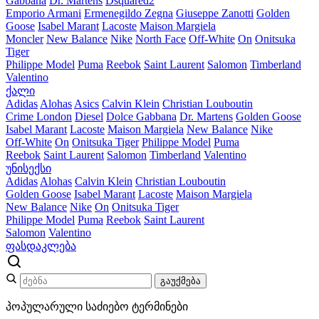
Gabbana
Dr. Martens
Dsquared2
Emporio Armani
Ermenegildo Zegna
Giuseppe Zanotti
Golden
Goose
Isabel Marant
Lacoste
Maison Margiela
Moncler
New Balance
Nike
North Face
Off-White
On
Onitsuka
Tiger
Philippe Model
Puma
Reebok
Saint Laurent
Salomon
Timberland
Valentino
ქალი
Adidas
Alohas
Asics
Calvin Klein
Christian Louboutin
Crime London
Diesel
Dolce Gabbana
Dr. Martens
Golden Goose
Isabel Marant
Lacoste
Maison Margiela
New Balance
Nike
Off-White
On
Onitsuka Tiger
Philippe Model
Puma
Reebok
Saint Laurent
Salomon
Timberland
Valentino
უნისექსი
Adidas
Alohas
Calvin Klein
Christian Louboutin
Golden Goose
Isabel Marant
Lacoste
Maison Margiela
New Balance
Nike
On
Onitsuka Tiger
Philippe Model
Puma
Reebok
Saint Laurent
Salomon
Valentino
ფასდაკლება
გაუქმება
პოპულარული საძიებო ტერმინები