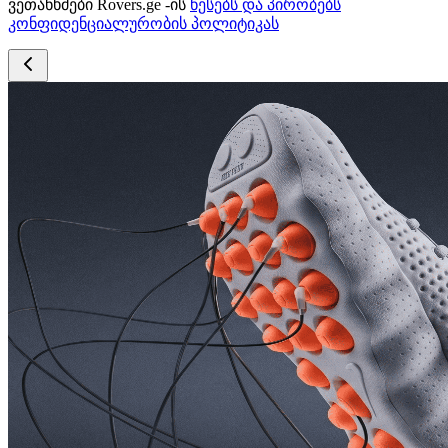
ვეთანხმები Rovers.ge -ის
წესებს და პირობებს
კონფიდენციალურობის პოლიტიკას