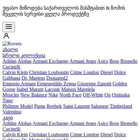
უფასო მიწოდება საქართველოს მასშტაბით & ზომის
შეცვლის სერვისი ყველა პროდუქტზე
ახალი
სრული კოლექცია
Adidas
Alohas
Armani Exchange
Armani Jeans
Asics
Boss
Brunello
Cucinelli
Calvin Klein
Christian Louboutin
Crime London
Diesel
Dolce
Gabbana
Dr. Martens
Dsquared2
Emporio Armani
Ermenegildo Zegna
Giuseppe Zanotti
Golden
Goose
Isabel Marant
Lacoste
Maison Margiela
Moncler
New Balance
Nike
North Face
Off-White
On
Onitsuka
Tiger
Philippe Model
Puma
Reebok
Saint Laurent
Salomon
Timberland
Valentino
კაცი
Adidas
Alohas
Armani Exchange
Armani Jeans
Asics
Boss
Brunello
Cucinelli
Calvin Klein
Christian Louboutin
Crime London
Diesel
Dolce