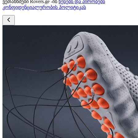
ვეთანხმები Rovers.ge -ის
წესებს და პირობებს
კონფიდენციალურობის პოლიტიკას