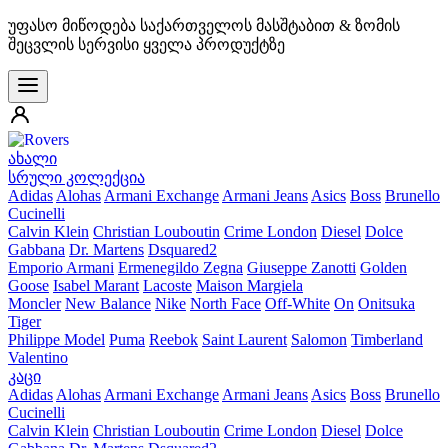
უფასო მიწოდება საქართველოს მასშტაბით & ზომის
შეცვლის სერვისი ყველა პროდუქტზე
ახალი
სრული კოლექცია
Adidas
Alohas
Armani Exchange
Armani Jeans
Asics
Boss
Brunello
Cucinelli
Calvin Klein
Christian Louboutin
Crime London
Diesel
Dolce
Gabbana
Dr. Martens
Dsquared2
Emporio Armani
Ermenegildo Zegna
Giuseppe Zanotti
Golden
Goose
Isabel Marant
Lacoste
Maison Margiela
Moncler
New Balance
Nike
North Face
Off-White
On
Onitsuka
Tiger
Philippe Model
Puma
Reebok
Saint Laurent
Salomon
Timberland
Valentino
კაცი
Adidas
Alohas
Armani Exchange
Armani Jeans
Asics
Boss
Brunello
Cucinelli
Calvin Klein
Christian Louboutin
Crime London
Diesel
Dolce