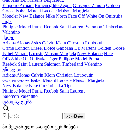
Gabbana
Dr. Martens
Dsquared2
Emporio Armani
Ermenegildo Zegna
Giuseppe Zanotti
Golden
Goose
Isabel Marant
Lacoste
Maison Margiela
Moncler
New Balance
Nike
North Face
Off-White
On
Onitsuka
Tiger
Philippe Model
Puma
Reebok
Saint Laurent
Salomon
Timberland
Valentino
ქალი
Adidas
Alohas
Asics
Calvin Klein
Christian Louboutin
Crime London
Diesel
Dolce Gabbana
Dr. Martens
Golden Goose
Isabel Marant
Lacoste
Maison Margiela
New Balance
Nike
Off-White
On
Onitsuka Tiger
Philippe Model
Puma
Reebok
Saint Laurent
Salomon
Timberland
Valentino
უნისექსი
Adidas
Alohas
Calvin Klein
Christian Louboutin
Golden Goose
Isabel Marant
Lacoste
Maison Margiela
New Balance
Nike
On
Onitsuka Tiger
Philippe Model
Puma
Reebok
Saint Laurent
Salomon
Valentino
ფასდაკლება
გაუქმება
პოპულარული საძიებო ტერმინები