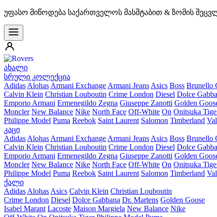
უფასო მიწოდება საქართველოს მასშტაბით & ზომის შეცვ
ახალი
სრული კოლექცია
Adidas
Alohas
Armani Exchange
Armani Jeans
Asics
Boss
Brunello 
Calvin Klein
Christian Louboutin
Crime London
Diesel
Dolce Gabb
Emporio Armani
Ermenegildo Zegna
Giuseppe Zanotti
Golden Goos
Moncler
New Balance
Nike
North Face
Off-White
On
Onitsuka Tige
Philippe Model
Puma
Reebok
Saint Laurent
Salomon
Timberland
Val
კაცი
Adidas
Alohas
Armani Exchange
Armani Jeans
Asics
Boss
Brunello 
Calvin Klein
Christian Louboutin
Crime London
Diesel
Dolce Gabb
Emporio Armani
Ermenegildo Zegna
Giuseppe Zanotti
Golden Goos
Moncler
New Balance
Nike
North Face
Off-White
On
Onitsuka Tige
Philippe Model
Puma
Reebok
Saint Laurent
Salomon
Timberland
Val
ქალი
Adidas
Alohas
Asics
Calvin Klein
Christian Louboutin
Crime London
Diesel
Dolce Gabbana
Dr. Martens
Golden Goose
Isabel Marant
Lacoste
Maison Margiela
New Balance
Nike