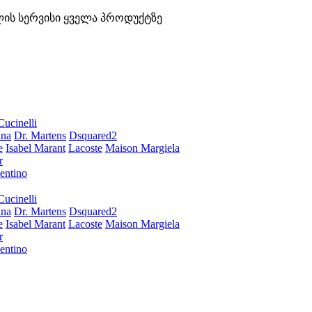
ლის სერვისი ყველა პროდუქტზე
Cucinelli
ana
Dr. Martens
Dsquared2
e
Isabel Marant
Lacoste
Maison Margiela
r
entino
Cucinelli
ana
Dr. Martens
Dsquared2
e
Isabel Marant
Lacoste
Maison Margiela
r
entino