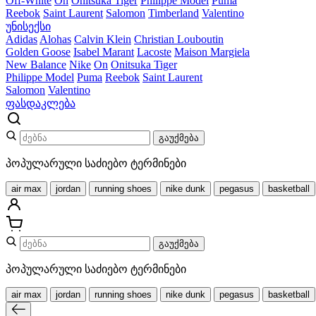
Off-White
On
Onitsuka Tiger
Philippe Model
Puma
Reebok
Saint Laurent
Salomon
Timberland
Valentino
უნისექსი
Adidas
Alohas
Calvin Klein
Christian Louboutin
Golden Goose
Isabel Marant
Lacoste
Maison Margiela
New Balance
Nike
On
Onitsuka Tiger
Philippe Model
Puma
Reebok
Saint Laurent
Salomon
Valentino
ფასდაკლება
გაუქმება
პოპულარული საძიებო ტერმინები
air max
jordan
running shoes
nike dunk
pegasus
basketball
გაუქმება
პოპულარული საძიებო ტერმინები
air max
jordan
running shoes
nike dunk
pegasus
basketball