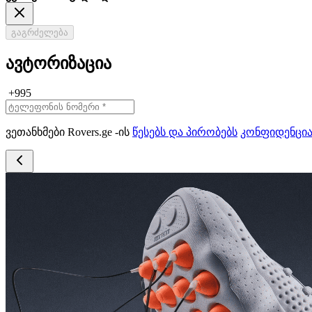
გაგრძელება
ავტორიზაცია
+995
ვეთანხმები Rovers.ge -ის
წესებს და პირობებს
კონფიდენცი