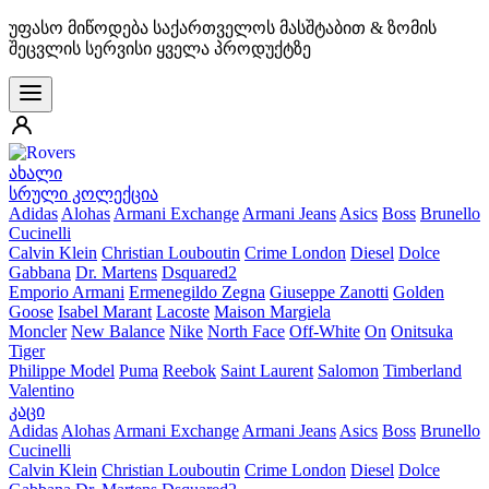
უფასო მიწოდება საქართველოს მასშტაბით & ზომის
შეცვლის სერვისი ყველა პროდუქტზე
ახალი
სრული კოლექცია
Adidas
Alohas
Armani Exchange
Armani Jeans
Asics
Boss
Brunello
Cucinelli
Calvin Klein
Christian Louboutin
Crime London
Diesel
Dolce
Gabbana
Dr. Martens
Dsquared2
Emporio Armani
Ermenegildo Zegna
Giuseppe Zanotti
Golden
Goose
Isabel Marant
Lacoste
Maison Margiela
Moncler
New Balance
Nike
North Face
Off-White
On
Onitsuka
Tiger
Philippe Model
Puma
Reebok
Saint Laurent
Salomon
Timberland
Valentino
კაცი
Adidas
Alohas
Armani Exchange
Armani Jeans
Asics
Boss
Brunello
Cucinelli
Calvin Klein
Christian Louboutin
Crime London
Diesel
Dolce