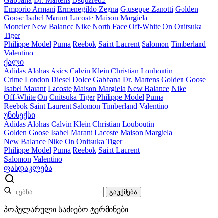
Gabbana
Dr. Martens
Dsquared2
Emporio Armani
Ermenegildo Zegna
Giuseppe Zanotti
Golden
Goose
Isabel Marant
Lacoste
Maison Margiela
Moncler
New Balance
Nike
North Face
Off-White
On
Onitsuka
Tiger
Philippe Model
Puma
Reebok
Saint Laurent
Salomon
Timberland
Valentino
ქალი
Adidas
Alohas
Asics
Calvin Klein
Christian Louboutin
Crime London
Diesel
Dolce Gabbana
Dr. Martens
Golden Goose
Isabel Marant
Lacoste
Maison Margiela
New Balance
Nike
Off-White
On
Onitsuka Tiger
Philippe Model
Puma
Reebok
Saint Laurent
Salomon
Timberland
Valentino
უნისექსი
Adidas
Alohas
Calvin Klein
Christian Louboutin
Golden Goose
Isabel Marant
Lacoste
Maison Margiela
New Balance
Nike
On
Onitsuka Tiger
Philippe Model
Puma
Reebok
Saint Laurent
Salomon
Valentino
ფასდაკლება
გაუქმება
პოპულარული საძიებო ტერმინები