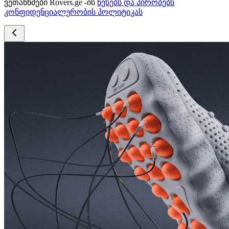
ვეთანხმები Rovers.ge -ის
წესებს და პირობებს
კონფიდენციალურობის პოლიტიკას