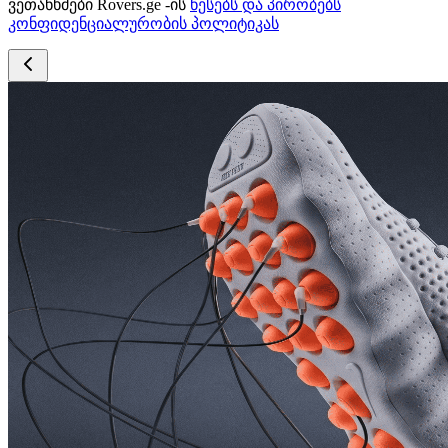
ვეთანხმები Rovers.ge -ის
წესებს და პირობებს
კონფიდენციალურობის პოლიტიკას