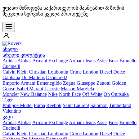
უფასო მიწოდება საქართველოს მასშტაბით & ზომის
შეცვლის სერვისი ყველა პროდუქტზე
ახალი
სრული კოლექცია
Adidas
Alohas
Armani Exchange
Armani Jeans
Asics
Boss
Brunello
Cucinelli
Calvin Klein
Christian Louboutin
Crime London
Diesel
Dolce
Gabbana
Dr. Martens
Dsquared2
Emporio Armani
Ermenegildo Zegna
Giuseppe Zanotti
Golden
Goose
Isabel Marant
Lacoste
Maison Margiela
Moncler
New Balance
Nike
North Face
Off-White
On
Onitsuka
Tiger
Philippe Model
Puma
Reebok
Saint Laurent
Salomon
Timberland
Valentino
კაცი
Adidas
Alohas
Armani Exchange
Armani Jeans
Asics
Boss
Brunello
Cucinelli
Calvin Klein
Christian Louboutin
Crime London
Diesel
Dolce