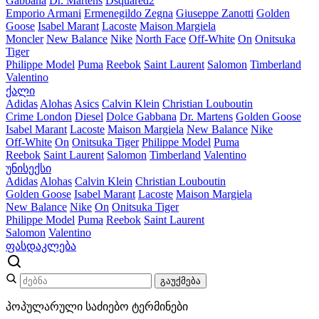
Gabbana
Dr. Martens
Dsquared2
Emporio Armani
Ermenegildo Zegna
Giuseppe Zanotti
Golden
Goose
Isabel Marant
Lacoste
Maison Margiela
Moncler
New Balance
Nike
North Face
Off-White
On
Onitsuka
Tiger
Philippe Model
Puma
Reebok
Saint Laurent
Salomon
Timberland
Valentino
ქალი
Adidas
Alohas
Asics
Calvin Klein
Christian Louboutin
Crime London
Diesel
Dolce Gabbana
Dr. Martens
Golden Goose
Isabel Marant
Lacoste
Maison Margiela
New Balance
Nike
Off-White
On
Onitsuka Tiger
Philippe Model
Puma
Reebok
Saint Laurent
Salomon
Timberland
Valentino
უნისექსი
Adidas
Alohas
Calvin Klein
Christian Louboutin
Golden Goose
Isabel Marant
Lacoste
Maison Margiela
New Balance
Nike
On
Onitsuka Tiger
Philippe Model
Puma
Reebok
Saint Laurent
Salomon
Valentino
ფასდაკლება
გაუქმება
პოპულარული საძიებო ტერმინები