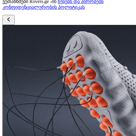
ვეთანხმები Rovers.ge -ის
წესებს და პირობებს
კონფიდენციალურობის პოლიტიკას