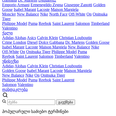
Gabbana
Dr. Martens
Dsquared2
Emporio Armani
Ermenegildo Zegna
Giuseppe Zanotti
Golden
Goose
Isabel Marant
Lacoste
Maison Margiela
Moncler
New Balance
Nike
North Face
Off-White
On
Onitsuka
Tiger
Philippe Model
Puma
Reebok
Saint Laurent
Salomon
Timberland
Valentino
ქალი
Adidas
Alohas
Asics
Calvin Klein
Christian Louboutin
Crime London
Diesel
Dolce Gabbana
Dr. Martens
Golden Goose
Isabel Marant
Lacoste
Maison Margiela
New Balance
Nike
Off-White
On
Onitsuka Tiger
Philippe Model
Puma
Reebok
Saint Laurent
Salomon
Timberland
Valentino
უნისექსი
Adidas
Alohas
Calvin Klein
Christian Louboutin
Golden Goose
Isabel Marant
Lacoste
Maison Margiela
New Balance
Nike
On
Onitsuka Tiger
Philippe Model
Puma
Reebok
Saint Laurent
Salomon
Valentino
ფასდაკლება
გაუქმება
პოპულარული საძიებო ტერმინები