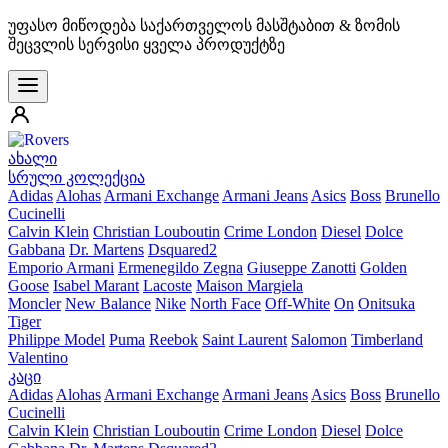
უფასო მიწოდება საქართველოს მასშტაბით & ზომის
შეცვლის სერვისი ყველა პროდუქტზე
ახალი
სრული კოლექცია
Adidas
Alohas
Armani Exchange
Armani Jeans
Asics
Boss
Brunello
Cucinelli
Calvin Klein
Christian Louboutin
Crime London
Diesel
Dolce
Gabbana
Dr. Martens
Dsquared2
Emporio Armani
Ermenegildo Zegna
Giuseppe Zanotti
Golden
Goose
Isabel Marant
Lacoste
Maison Margiela
Moncler
New Balance
Nike
North Face
Off-White
On
Onitsuka
Tiger
Philippe Model
Puma
Reebok
Saint Laurent
Salomon
Timberland
Valentino
კაცი
Adidas
Alohas
Armani Exchange
Armani Jeans
Asics
Boss
Brunello
Cucinelli
Calvin Klein
Christian Louboutin
Crime London
Diesel
Dolce