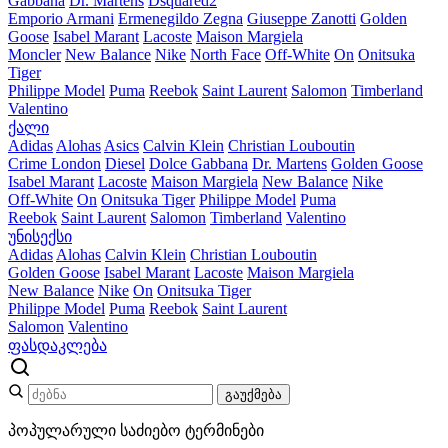
Gabbana
Dr. Martens
Dsquared2
Emporio Armani
Ermenegildo Zegna
Giuseppe Zanotti
Golden
Goose
Isabel Marant
Lacoste
Maison Margiela
Moncler
New Balance
Nike
North Face
Off-White
On
Onitsuka
Tiger
Philippe Model
Puma
Reebok
Saint Laurent
Salomon
Timberland
Valentino
ქალი
Adidas
Alohas
Asics
Calvin Klein
Christian Louboutin
Crime London
Diesel
Dolce Gabbana
Dr. Martens
Golden Goose
Isabel Marant
Lacoste
Maison Margiela
New Balance
Nike
Off-White
On
Onitsuka Tiger
Philippe Model
Puma
Reebok
Saint Laurent
Salomon
Timberland
Valentino
უნისექსი
Adidas
Alohas
Calvin Klein
Christian Louboutin
Golden Goose
Isabel Marant
Lacoste
Maison Margiela
New Balance
Nike
On
Onitsuka Tiger
Philippe Model
Puma
Reebok
Saint Laurent
Salomon
Valentino
ფასდაკლება
გაუქმება
პოპულარული საძიებო ტერმინები