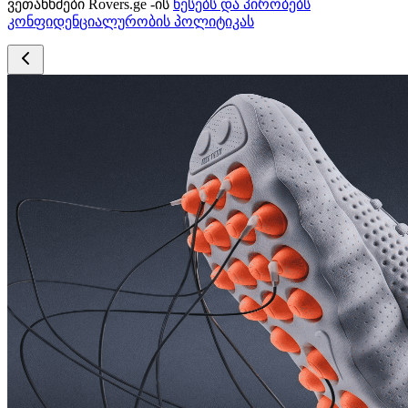
ვეთანხმები Rovers.ge -ის
წესებს და პირობებს
კონფიდენციალურობის პოლიტიკას