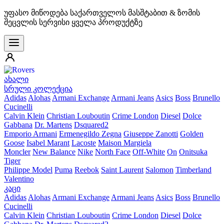
უფასო მიწოდება საქართველოს მასშტაბით & ზომის
შეცვლის სერვისი ყველა პროდუქტზე
ახალი
სრული კოლექცია
Adidas
Alohas
Armani Exchange
Armani Jeans
Asics
Boss
Brunello
Cucinelli
Calvin Klein
Christian Louboutin
Crime London
Diesel
Dolce
Gabbana
Dr. Martens
Dsquared2
Emporio Armani
Ermenegildo Zegna
Giuseppe Zanotti
Golden
Goose
Isabel Marant
Lacoste
Maison Margiela
Moncler
New Balance
Nike
North Face
Off-White
On
Onitsuka
Tiger
Philippe Model
Puma
Reebok
Saint Laurent
Salomon
Timberland
Valentino
კაცი
Adidas
Alohas
Armani Exchange
Armani Jeans
Asics
Boss
Brunello
Cucinelli
Calvin Klein
Christian Louboutin
Crime London
Diesel
Dolce