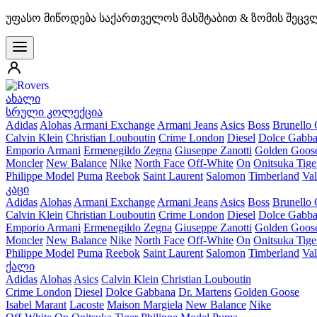
უფასო მიწოდება საქართველოს მასშტაბით & ზომის შეცვ
ახალი
სრული კოლექცია
Adidas
Alohas
Armani Exchange
Armani Jeans
Asics
Boss
Brunello 
Calvin Klein
Christian Louboutin
Crime London
Diesel
Dolce Gabb
Emporio Armani
Ermenegildo Zegna
Giuseppe Zanotti
Golden Goos
Moncler
New Balance
Nike
North Face
Off-White
On
Onitsuka Tige
Philippe Model
Puma
Reebok
Saint Laurent
Salomon
Timberland
Val
კაცი
Adidas
Alohas
Armani Exchange
Armani Jeans
Asics
Boss
Brunello 
Calvin Klein
Christian Louboutin
Crime London
Diesel
Dolce Gabb
Emporio Armani
Ermenegildo Zegna
Giuseppe Zanotti
Golden Goos
Moncler
New Balance
Nike
North Face
Off-White
On
Onitsuka Tige
Philippe Model
Puma
Reebok
Saint Laurent
Salomon
Timberland
Val
ქალი
Adidas
Alohas
Asics
Calvin Klein
Christian Louboutin
Crime London
Diesel
Dolce Gabbana
Dr. Martens
Golden Goose
Isabel Marant
Lacoste
Maison Margiela
New Balance
Nike