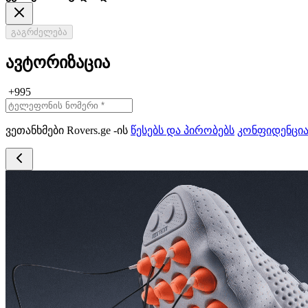
გაგრძელება
ავტორიზაცია
+995
ვეთანხმები Rovers.ge -ის
წესებს და პირობებს
კონფიდენცი