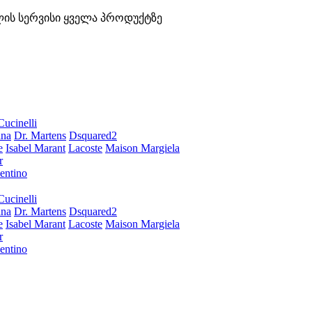
ლის სერვისი ყველა პროდუქტზე
Cucinelli
ana
Dr. Martens
Dsquared2
e
Isabel Marant
Lacoste
Maison Margiela
r
entino
Cucinelli
ana
Dr. Martens
Dsquared2
e
Isabel Marant
Lacoste
Maison Margiela
r
entino