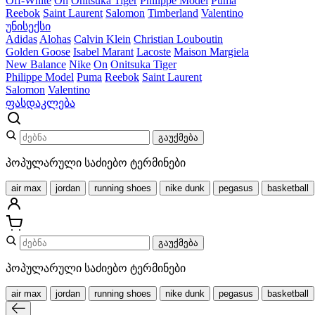
Off-White
On
Onitsuka Tiger
Philippe Model
Puma
Reebok
Saint Laurent
Salomon
Timberland
Valentino
უნისექსი
Adidas
Alohas
Calvin Klein
Christian Louboutin
Golden Goose
Isabel Marant
Lacoste
Maison Margiela
New Balance
Nike
On
Onitsuka Tiger
Philippe Model
Puma
Reebok
Saint Laurent
Salomon
Valentino
ფასდაკლება
გაუქმება
პოპულარული საძიებო ტერმინები
air max
jordan
running shoes
nike dunk
pegasus
basketball
გაუქმება
პოპულარული საძიებო ტერმინები
air max
jordan
running shoes
nike dunk
pegasus
basketball