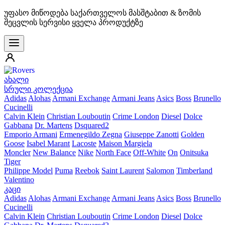
უფასო მიწოდება საქართველოს მასშტაბით & ზომის
შეცვლის სერვისი ყველა პროდუქტზე
ახალი
სრული კოლექცია
Adidas
Alohas
Armani Exchange
Armani Jeans
Asics
Boss
Brunello
Cucinelli
Calvin Klein
Christian Louboutin
Crime London
Diesel
Dolce
Gabbana
Dr. Martens
Dsquared2
Emporio Armani
Ermenegildo Zegna
Giuseppe Zanotti
Golden
Goose
Isabel Marant
Lacoste
Maison Margiela
Moncler
New Balance
Nike
North Face
Off-White
On
Onitsuka
Tiger
Philippe Model
Puma
Reebok
Saint Laurent
Salomon
Timberland
Valentino
კაცი
Adidas
Alohas
Armani Exchange
Armani Jeans
Asics
Boss
Brunello
Cucinelli
Calvin Klein
Christian Louboutin
Crime London
Diesel
Dolce