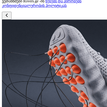
ვეთანხმები Rovers.ge -ის
წესებს და პირობებს
კონფიდენციალურობის პოლიტიკას