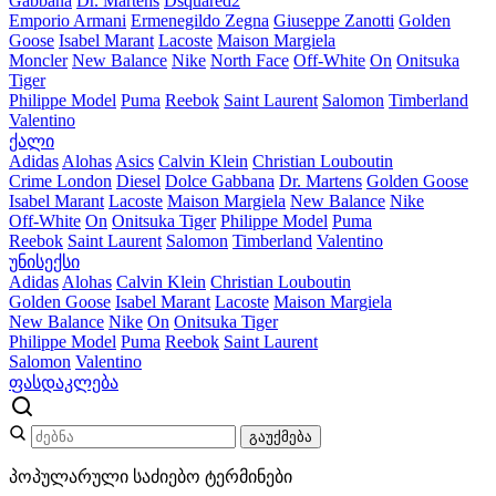
Gabbana
Dr. Martens
Dsquared2
Emporio Armani
Ermenegildo Zegna
Giuseppe Zanotti
Golden
Goose
Isabel Marant
Lacoste
Maison Margiela
Moncler
New Balance
Nike
North Face
Off-White
On
Onitsuka
Tiger
Philippe Model
Puma
Reebok
Saint Laurent
Salomon
Timberland
Valentino
ქალი
Adidas
Alohas
Asics
Calvin Klein
Christian Louboutin
Crime London
Diesel
Dolce Gabbana
Dr. Martens
Golden Goose
Isabel Marant
Lacoste
Maison Margiela
New Balance
Nike
Off-White
On
Onitsuka Tiger
Philippe Model
Puma
Reebok
Saint Laurent
Salomon
Timberland
Valentino
უნისექსი
Adidas
Alohas
Calvin Klein
Christian Louboutin
Golden Goose
Isabel Marant
Lacoste
Maison Margiela
New Balance
Nike
On
Onitsuka Tiger
Philippe Model
Puma
Reebok
Saint Laurent
Salomon
Valentino
ფასდაკლება
გაუქმება
პოპულარული საძიებო ტერმინები