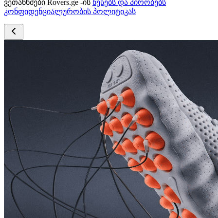
ვეთანხმები Rovers.ge -ის
წესებს და პირობებს
კონფიდენციალურობის პოლიტიკას