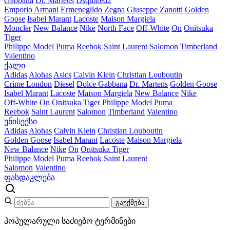
Gabbana
Dr. Martens
Dsquared2
Emporio Armani
Ermenegildo Zegna
Giuseppe Zanotti
Golden
Goose
Isabel Marant
Lacoste
Maison Margiela
Moncler
New Balance
Nike
North Face
Off-White
On
Onitsuka
Tiger
Philippe Model
Puma
Reebok
Saint Laurent
Salomon
Timberland
Valentino
ქალი
Adidas
Alohas
Asics
Calvin Klein
Christian Louboutin
Crime London
Diesel
Dolce Gabbana
Dr. Martens
Golden Goose
Isabel Marant
Lacoste
Maison Margiela
New Balance
Nike
Off-White
On
Onitsuka Tiger
Philippe Model
Puma
Reebok
Saint Laurent
Salomon
Timberland
Valentino
უნისექსი
Adidas
Alohas
Calvin Klein
Christian Louboutin
Golden Goose
Isabel Marant
Lacoste
Maison Margiela
New Balance
Nike
On
Onitsuka Tiger
Philippe Model
Puma
Reebok
Saint Laurent
Salomon
Valentino
ფასდაკლება
გაუქმება
პოპულარული საძიებო ტერმინები