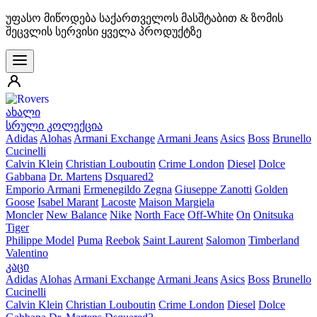
უფასო მიწოდება საქართველოს მასშტაბით & ზომის
შეცვლის სერვისი ყველა პროდუქტზე
ახალი
სრული კოლექცია
Adidas
Alohas
Armani Exchange
Armani Jeans
Asics
Boss
Brunello
Cucinelli
Calvin Klein
Christian Louboutin
Crime London
Diesel
Dolce
Gabbana
Dr. Martens
Dsquared2
Emporio Armani
Ermenegildo Zegna
Giuseppe Zanotti
Golden
Goose
Isabel Marant
Lacoste
Maison Margiela
Moncler
New Balance
Nike
North Face
Off-White
On
Onitsuka
Tiger
Philippe Model
Puma
Reebok
Saint Laurent
Salomon
Timberland
Valentino
კაცი
Adidas
Alohas
Armani Exchange
Armani Jeans
Asics
Boss
Brunello
Cucinelli
Calvin Klein
Christian Louboutin
Crime London
Diesel
Dolce