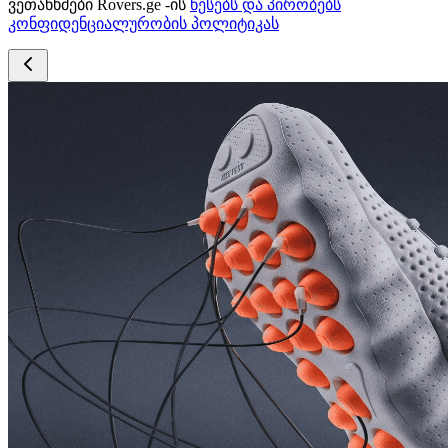
ვეთანხმები Rovers.ge -ის
წესებს და პირობებს
კონფიდენციალურობის პოლიტიკას