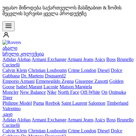
უფასო მიწოდება საქართველოს მასშტაბით & ზომის
შეცვლის სერვისი ყველა პროდუქტზე
ახალი
სრული კოლექცია
Adidas
Alohas
Armani Exchange
Armani Jeans
Asics
Boss
Brunello
Cucinelli
Calvin Klein
Christian Louboutin
Crime London
Diesel
Dolce
Gabbana
Dr. Martens
Dsquared2
Emporio Armani
Ermenegildo Zegna
Giuseppe Zanotti
Golden
Goose
Isabel Marant
Lacoste
Maison Margiela
Moncler
New Balance
Nike
North Face
Off-White
On
Onitsuka
Tiger
Philippe Model
Puma
Reebok
Saint Laurent
Salomon
Timberland
Valentino
კაცი
Adidas
Alohas
Armani Exchange
Armani Jeans
Asics
Boss
Brunello
Cucinelli
Calvin Klein
Christian Louboutin
Crime London
Diesel
Dolce