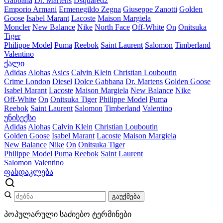
Gabbana
Dr. Martens
Dsquared2
Emporio Armani
Ermenegildo Zegna
Giuseppe Zanotti
Golden
Goose
Isabel Marant
Lacoste
Maison Margiela
Moncler
New Balance
Nike
North Face
Off-White
On
Onitsuka
Tiger
Philippe Model
Puma
Reebok
Saint Laurent
Salomon
Timberland
Valentino
ქალი
Adidas
Alohas
Asics
Calvin Klein
Christian Louboutin
Crime London
Diesel
Dolce Gabbana
Dr. Martens
Golden Goose
Isabel Marant
Lacoste
Maison Margiela
New Balance
Nike
Off-White
On
Onitsuka Tiger
Philippe Model
Puma
Reebok
Saint Laurent
Salomon
Timberland
Valentino
უნისექსი
Adidas
Alohas
Calvin Klein
Christian Louboutin
Golden Goose
Isabel Marant
Lacoste
Maison Margiela
New Balance
Nike
On
Onitsuka Tiger
Philippe Model
Puma
Reebok
Saint Laurent
Salomon
Valentino
ფასდაკლება
გაუქმება
პოპულარული საძიებო ტერმინები