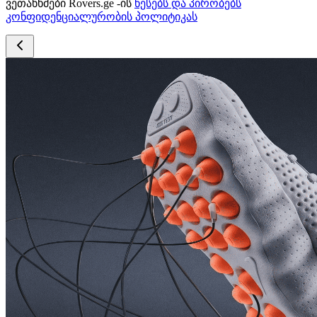
ვეთანხმები Rovers.ge -ის
წესებს და პირობებს
კონფიდენციალურობის პოლიტიკას