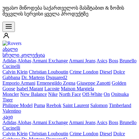
უფასო მიწოდება საქართველოს მასშტაბით & ზომის
შეცვლის სერვისი ყველა პროდუქტზე
ახალი
სრული კოლექცია
Adidas
Alohas
Armani Exchange
Armani Jeans
Asics
Boss
Brunello
Cucinelli
Calvin Klein
Christian Louboutin
Crime London
Diesel
Dolce
Gabbana
Dr. Martens
Dsquared2
Emporio Armani
Ermenegildo Zegna
Giuseppe Zanotti
Golden
Goose
Isabel Marant
Lacoste
Maison Margiela
Moncler
New Balance
Nike
North Face
Off-White
On
Onitsuka
Tiger
Philippe Model
Puma
Reebok
Saint Laurent
Salomon
Timberland
Valentino
კაცი
Adidas
Alohas
Armani Exchange
Armani Jeans
Asics
Boss
Brunello
Cucinelli
Calvin Klein
Christian Louboutin
Crime London
Diesel
Dolce