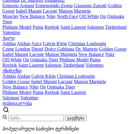
Gabbana
Dr. Martens
Dsquared2
Emporio Armani
Ermenegildo Zegna
Giuseppe Zanotti
Golden
Goose
Isabel Marant
Lacoste
Maison Margiela
Moncler
New Balance
Nike
North Face
Off-White
On
Onitsuka
Tiger
Philippe Model
Puma
Reebok
Saint Laurent
Salomon
Timberland
Valentino
ქალი
Adidas
Alohas
Asics
Calvin Klein
Christian Louboutin
Crime London
Diesel
Dolce Gabbana
Dr. Martens
Golden Goose
Isabel Marant
Lacoste
Maison Margiela
New Balance
Nike
Off-White
On
Onitsuka Tiger
Philippe Model
Puma
Reebok
Saint Laurent
Salomon
Timberland
Valentino
უნისექსი
Adidas
Alohas
Calvin Klein
Christian Louboutin
Golden Goose
Isabel Marant
Lacoste
Maison Margiela
New Balance
Nike
On
Onitsuka Tiger
Philippe Model
Puma
Reebok
Saint Laurent
Salomon
Valentino
ფასდაკლება
გაუქმება
პოპულარული საძიებო ტერმინები