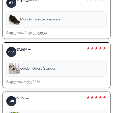
ᲜᲨ
Moncler Horace Sneakers
მადლობა, მივიღე დღეს.
ლედი ა.
ᲚᲐ
Golden Goose Stardan
მადლობა თქვენ ! 💛
ნონა ო.
ᲜᲝ