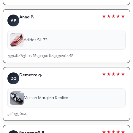
Anna P.
AP
Adidas SL 72
ულამაზესია 🩷 დიდი მადლობა 🩷
Demetre q.
DQ
Maison Margiela Replica
კარგებია.
ნიკოლოზ შ.