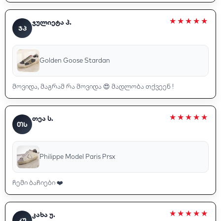
ჯულიეტა პ.
ᲯᲞ
Golden Goose Stardan
მოვიდა, მაგრამ რა მოვიდა 😍 მადლობა თქვეენ !
თეა ს.
ᲗᲡ
Philippe Model Paris Prsx
ჩემი ბაჩიები ❤️
კახა უ.
ᲙᲣ