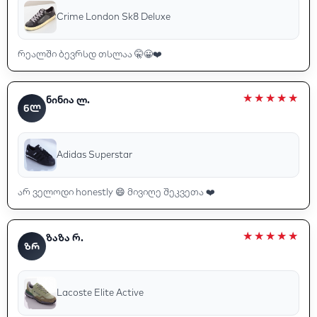
Crime London Sk8 Deluxe
რეალში ბევრსდ თსლაა 🤫😀❤️
ნინია ლ.
ᲜᲚ
Adidas Superstar
არ ველოდი honestly 😄 მივიღე შეკვეთა ❤️
ზაზა რ.
ᲖᲠ
Lacoste Elite Active