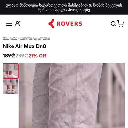
უფასო მიწოდება საქართველოს მასშტაბით & ზომის შეცვლის
სერვისი ყველა პროდუქტზე
მთავარი
/
სრული კატალოგი
Nike Air Max Dn8
189₾
239₾
21% Off