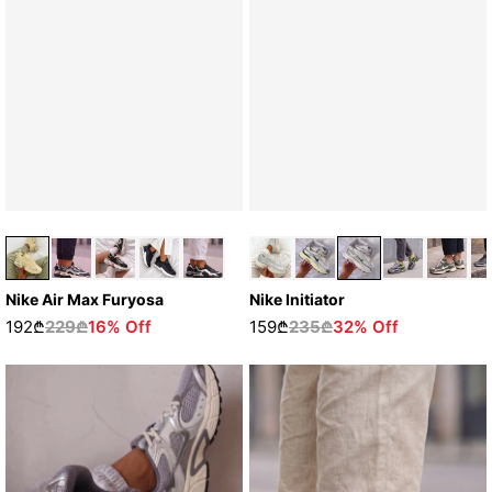
Nike Initiator
Nike Air Max Furyosa
159₾
235₾
32% Off
192₾
229₾
16% Off