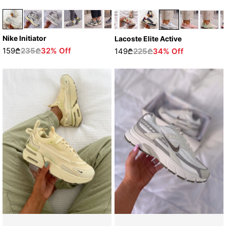
Nike Initiator
Lacoste Elite Active
159₾
235₾
32% Off
149₾
225₾
34% Off