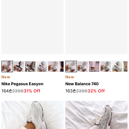
New
New
Nike Pegasus Easyon
New Balance 740
164₾
239₾
31% Off
163₾
239₾
32% Off