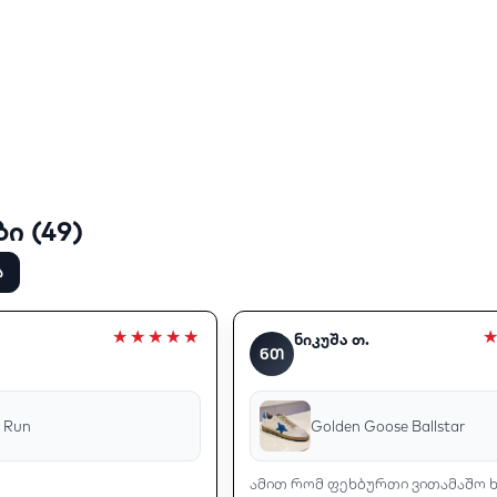
ი (49)
ა
ნიკუშა თ.
ᲜᲗ
K Run
Golden Goose Ballstar
ამით რომ ფეხბურთი ვითამაშო 