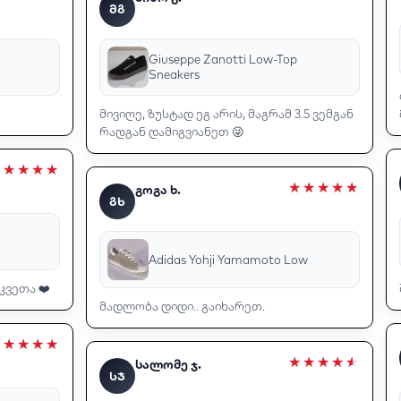
ᲛᲒ
Giuseppe Zanotti Low-Top
Sneakers
მივიღე, ზუსტად ეგ არის, მაგრამ 3.5 ვემგან
რადგან დამიგვიანეთ 😜
გოგა ხ.
ᲒᲮ
Adidas Yohji Yamamoto Low
კვეთა ❤️
მადლობა დიდი.. გაიხარეთ.
სალომე ჯ.
ᲡᲯ