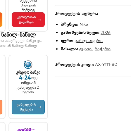
შეკვეთის
მიღების
შემდეგ
პროდუქტის აღწერა
კურიერთან
→
გადახდა
ბრენდი:
Nike
გამოშვების წელი:
2026
ა ნაწილ-ნაწილ
ფერი:
ვარდისფერი
ს სასურველი ბანკი და
ბით ან ნაწილ-ნაწილ
მასალა:
ტყავი
,
ნაჭერი
პროდუქტის კოდი:
AX-9111-80
კრედო ბანკი
4-24
თვე
ონლაინ
განვადება 2
წუთში
განვადების
→
შევსება