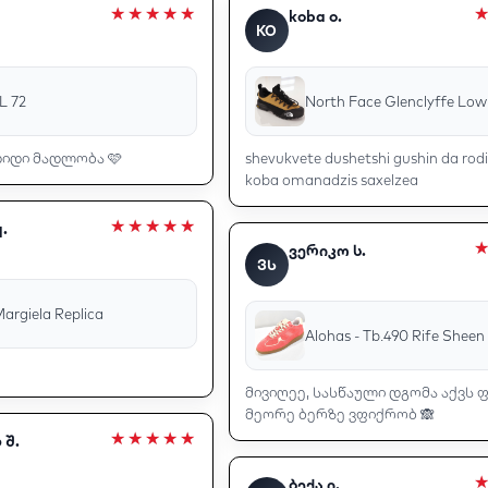
koba o.
KO
L 72
North Face Glenclyffe Low
დიდი მადლობა 🩷
shevukvete dushetshi gushin da rod
koba omanadzis saxelzea
.
ვერიკო ს.
ᲕᲡ
argiela Replica
Alohas - Tb.490 Rife Sheen
მივიღეე, სასწაული დგომა აქვს ფ
მეორე ბერზე ვფიქრობ 🙈
 შ.
ბექა ი.