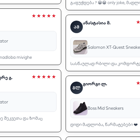
გაფუჭდება ? 😀😀 only joke, მადლ
ანასტასია მ.
ᲐᲛ
iator
Salomon XT-Quest Sneake
 madloba mivighe
სასწაულად რბილი და კომფორტუ
რე გ.
გიორგი ლ.
ᲒᲚ
iator
Boss Mid Sneakers
ე შეკვეთა და ზომაც
დიდი მადლობა, წარმატებები ❤️