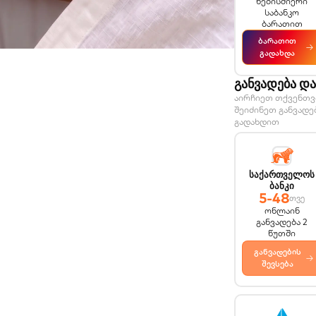
ნებისმიერი
საბანკო
ბარათით
ბარათით
→
გადახდა
განვადება დ
აირჩიეთ თქვენთვი
შეიძინეთ განვადე
გადახდით
საქართველოს
ბანკი
5-48
თვე
ონლაინ
განვადება 2
წუთში
განვადების
→
შევსება