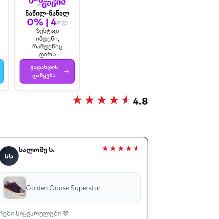
ნაწილ-ნაწილ
0% | 4
თვე
ზუსტად
იმდენი,
რამდენიც
ღირს
გადახდის
→
დაწყება
4.8
სალომე ს.
ᲡᲡ
Golden Goose Superstar
ჩემი სიყვარულები 🩷