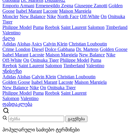
Gabbana
Dr. Martens
Dsquared2
Emporio Armani
Ermenegildo Zegna
Giuseppe Zanotti
Golden
Goose
Isabel Marant
Lacoste
Maison Margiela
Moncler
New Balance
Nike
North Face
Off-White
On
Onitsuka
Tiger
Philippe Model
Puma
Reebok
Saint Laurent
Salomon
Timberland
Valentino
ქალი
Adidas
Alohas
Asics
Calvin Klein
Christian Louboutin
Crime London
Diesel
Dolce Gabbana
Dr. Martens
Golden Goose
Isabel Marant
Lacoste
Maison Margiela
New Balance
Nike
Off-White
On
Onitsuka Tiger
Philippe Model
Puma
Reebok
Saint Laurent
Salomon
Timberland
Valentino
უნისექსი
Adidas
Alohas
Calvin Klein
Christian Louboutin
Golden Goose
Isabel Marant
Lacoste
Maison Margiela
New Balance
Nike
On
Onitsuka Tiger
Philippe Model
Puma
Reebok
Saint Laurent
Salomon
Valentino
ფასდაკლება
გაუქმება
პოპულარული საძიებო ტერმინები