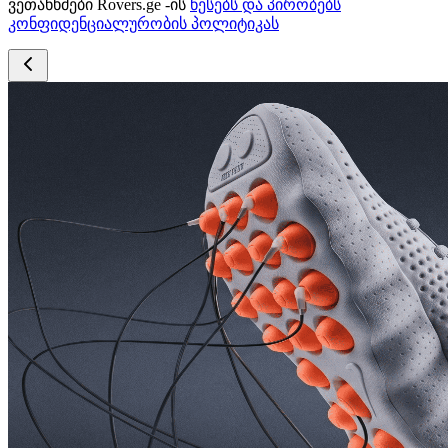
ვეთანხმები Rovers.ge -ის
წესებს და პირობებს
კონფიდენციალურობის პოლიტიკას