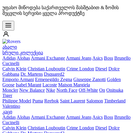
უფასო მიწოდება საქართველოს მასშტაბით & ზომის
შეცვლის სერვისი ყველა პროდუქტზე
ახალი
სრული კოლექცია
Adidas
Alohas
Armani Exchange
Armani Jeans
Asics
Boss
Brunello
Cucinelli
Calvin Klein
Christian Louboutin
Crime London
Diesel
Dolce
Gabbana
Dr. Martens
Dsquared2
Emporio Armani
Ermenegildo Zegna
Giuseppe Zanotti
Golden
Goose
Isabel Marant
Lacoste
Maison Margiela
Moncler
New Balance
Nike
North Face
Off-White
On
Onitsuka
Tiger
Philippe Model
Puma
Reebok
Saint Laurent
Salomon
Timberland
Valentino
კაცი
Adidas
Alohas
Armani Exchange
Armani Jeans
Asics
Boss
Brunello
Cucinelli
Calvin Klein
Christian Louboutin
Crime London
Diesel
Dolce