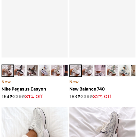
New
New
Nike Pegasus Easyon
New Balance 740
164₾
239₾
31% Off
163₾
239₾
32% Off