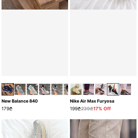
New Balance 840
Nike Air Max Furyosa
179₾
199₾
239₾
17% Off