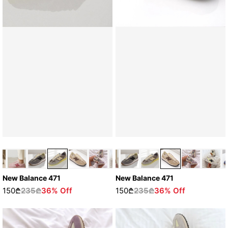
New Balance 471
New Balance 471
150₾
235₾
36% Off
150₾
235₾
36% Off