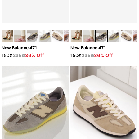
New Balance 471
New Balance 471
150₾
235₾
36% Off
150₾
235₾
36% Off