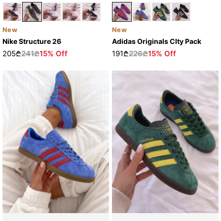
New
New
Nike Structure 26
Adidas Originals CIty Pack
205₾
241₾
15% Off
191₾
226₾
15% Off