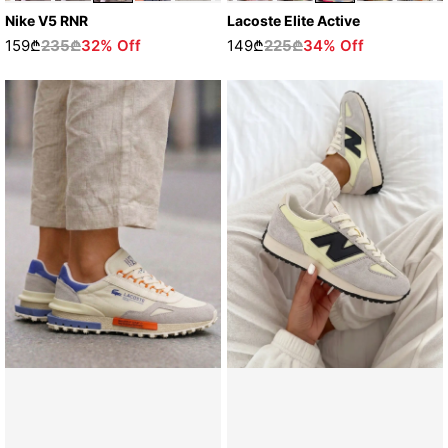
Nike V5 RNR
Lacoste Elite Active
159₾
235₾
32% Off
149₾
225₾
34% Off