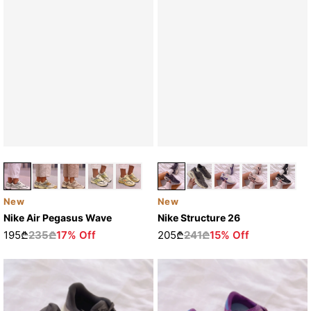
New
New
Nike Structure 26
Nike Air Pegasus Wave
205₾
241₾
15% Off
195₾
235₾
17% Off