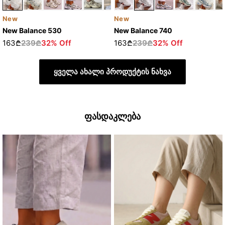
New
New
New Balance 530
New Balance 740
163₾
239₾
32% Off
163₾
239₾
32% Off
ყველა ახალი პროდუქტის ნახვა
ფასდაკლება