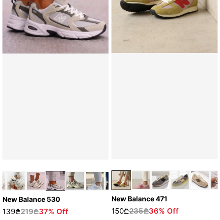
New Balance 471
New Balance 530
150₾
235₾
36% Off
139₾
219₾
37% Off