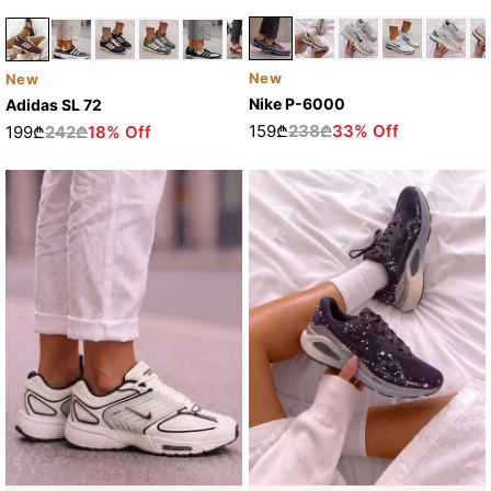
New
New
Nike P-6000
Adidas SL 72
159₾
238₾
33% Off
199₾
242₾
18% Off