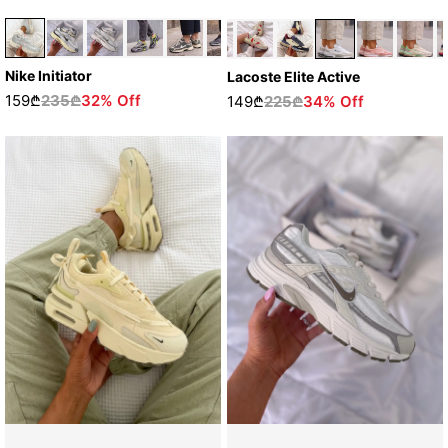
Nike Initiator
Lacoste Elite Active
159₾
235₾
32% Off
149₾
225₾
34% Off