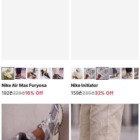
Nike Initiator
Nike Air Max Furyosa
159₾
235₾
32% Off
192₾
229₾
16% Off