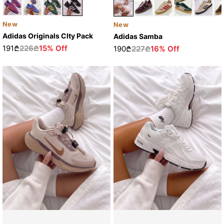
New
New
Adidas Originals CIty Pack
Adidas Samba
191₾
226₾
15% Off
190₾
227₾
16% Off