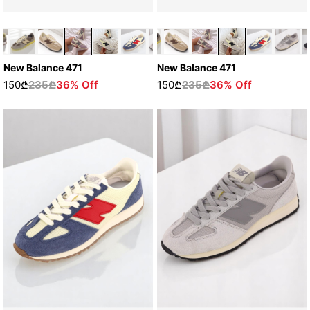
New Balance 471
New Balance 471
150₾
235₾
36% Off
150₾
235₾
36% Off